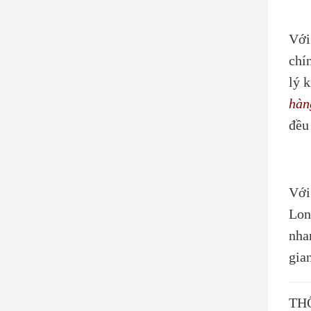
Với
chí
lý 
hàn
đều
Vớ
Lon
nha
gia
TH