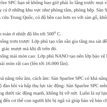
rlee SPC bạn sẽ không bao giờ phải lo lắng trước mọi v
y cả ở những khu vực như phòng tắm, phòng bếp. Sàn S
 cửa Trung Quốc, có độ bền cao hơn so với sàn gỗ, khô
o
 toàn ở nhiệt độ lên tới 500
C.
hống trơn trượt: Lớp phủ tạo vân sần gia tăng ma sát đ
 giác mượt mà khi đi trên đó.
hống mài mòn cao: Lớp phủ NANO tạo nên lớp bảo vệ kh
ài mòn rất cao (lên tới 16.000 lần).
hả năng tiêu âm, cách âm: Sàn Sparlee SPC có khả năng
ộ đàn hồi và hấp thụ lực tác động: Sàn Sparlee SPC mề
ng dưới tác động mạnh, không bị vỡ nứt. Luôn là sự lựa
g đến cơ thể con người khi bị ngã và giúp bảo vệ bàn c