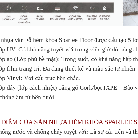
 nhựa vân gỗ hèm khóa Sparlee Floor được cấu tạo 5 lớ
ớp UV: Có khả năng tuyệt vời trong việc giữ độ bóng c
ớp áo (Lớp phủ bề mặt): Trong suốt, có khả năng hấp th
ớp film trang trí: Đa dạng thiết kế và màu sắc tự nhiên
ớp Vinyl: Với cấu trúc bền chắc.
ớp đáy (lớp cách nhiệt) bằng gỗ Cork/bọt IXPE – Bảo vệ
 chống ẩm từ bên dưới.
 ĐIỂM CỦA SÀN NHỰA HÈM KHÓA SPARLEE S
hống nước và chống cháy tuyệt vời: Là sự cải tiến và th