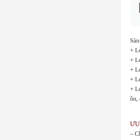
Sàn
+ L
+ L
+ L
+ L
+ L
ồn,
ƯU
– C