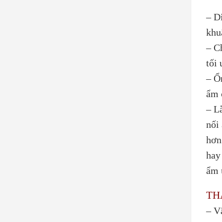
– D
khu
– C
tối
– Ổ
ẩm 
– L
nối
hơn
hay
ẩm 
TH
– V