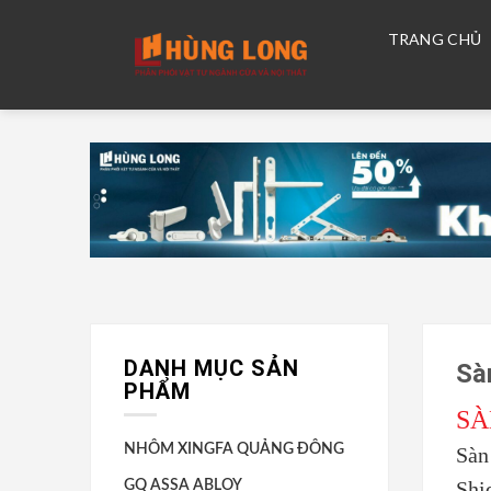
Skip
to
content
TRANG CHỦ
DANH MỤC SẢN
Sà
PHẨM
SÀ
NHÔM XINGFA QUẢNG ĐÔNG
Sàn
Shi
GQ ASSA ABLOY