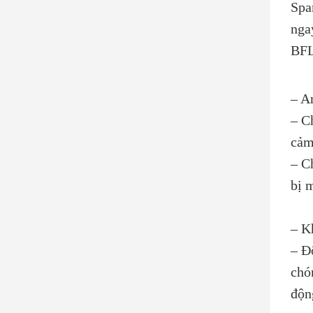
Spa
nga
BFL
– An
– C
cảm
– C
bị m
– K
– Đ
chó
độn