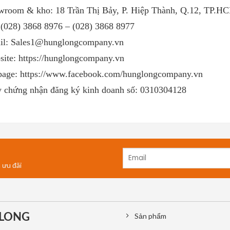
wroom & kho: 18 Trần Thị Bảy, P. Hiệp Thành, Q.12, TP.H
 (028) 3868 8976 – (028) 3868 8977
il: Sales1@hunglongcompany.vn
ite: https://hunglongcompany.vn
page: https://www.facebook.com/hunglongcompany.vn
 chứng nhận đăng ký kinh doanh số: 0310304128
 ưu đãi
 LONG
Sản phẩm