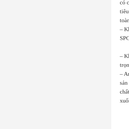
có 
tiê
toà
– K
SPC
– K
trọ
– A
sản
chấ
xuố