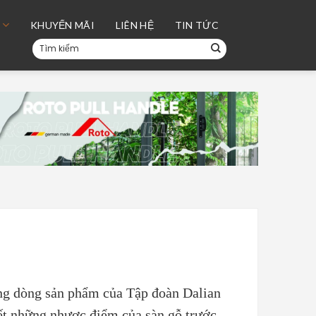
KHUYẾN MÃI
LIÊN HỆ
TIN TỨC
Tìm
kiếm:
ng dòng sản phẩm của Tập đoàn Dalian
ết những nhược điểm của sàn gỗ trước