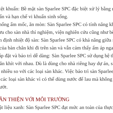
iệt khuẩn: Bề mặt sàn Sparlee SPC đặc biệt xử lý bằng n
ẩn và hạn chế vi khuẩn sinh sống.
hống ẩm mốc, ăn mòn: Sàn Sparlee SPC có tính năng kh
 ưu cho sàn nhà thí nghiệm, viện nghiên cứu cũng như b
n định nhiệt độ sàn: Sàn Sparlee SPC có khả năng giữa 
của bàn chân khi đi trên sàn và vẫn cảm thấy ấm áp nga
ắp đặt và bảo trì dễ dàng: Sàn Sparlee SPC sử dụng hệ th
 ăn khít với nhau. Dù là dùng cho nhà riêng hay dự án, 
 nhiều so với các loại sàn khác. Việc bảo trì sàn Sparl
 các loại sàn khác vì có thể dùng nước để lau mà không
ướt.
ÂN THIỆN VỚI MÔI TRƯỜNG
ật liệu xanh: Sàn Sparlee SPC đạt mức an toàn của thực