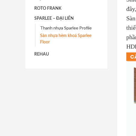
đây
ROTO FRANK
Sàn
SPARLEE – ĐẠI LIÊN
thi
Thanh nhựa Sparlee Profile
Sàn nhựa hèm khoá Sparlee
phầ
Floor
HDP
REHAU