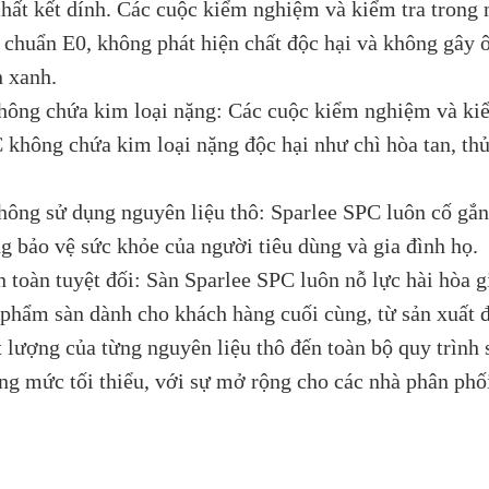
chất kết dính. Các cuộc kiểm nghiệm và kiểm tra trong
u chuẩn E0, không phát hiện chất độc hại và không gây
n xanh.
hông chứa kim loại nặng: Các cuộc kiểm nghiệm và kiể
 không chứa kim loại nặng độc hại như chì hòa tan, th
hông sử dụng nguyên liệu thô: Sparlee SPC luôn cố gắn
ng bảo vệ sức khỏe của người tiêu dùng và gia đình họ.
n toàn tuyệt đối: Sàn Sparlee SPC luôn nỗ lực hài hòa 
 phẩm sàn dành cho khách hàng cuối cùng, từ sản xuất 
t lượng của từng nguyên liệu thô đến toàn bộ quy trình 
ng mức tối thiểu, với sự mở rộng cho các nhà phân phối