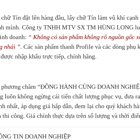
 chữ Tín đặt lên hàng đầu, lấy chữ Tín làm vũ khí cạnh
nh mình. Công ty TNHH MTV SX TM HÙNG LONG luôn ki
kinh doanh:
“ Không có sản phẩm không rõ nguồn gốc xu
g nhái ”
. Các sản phẩm thanh Profile và các dòng phụ
 được nhập khẩu trực tiếp, chính hãng.
i phương châm “ĐỒNG HÀNH CÙNG DOANH NGHIỆ
g luôn không ngừng cải tiến chất lượng phục vụ, đưa r
nh nhất, áp dụng giá hấp dẫn, đem lại cho quý khách hàn
n thi công. Giá chính thực dựa trên số lượng và thời đi
ÔNG TIN DOANH NGHIỆP