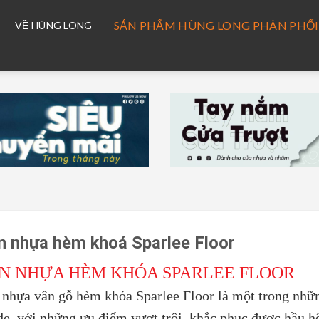
SẢN PHẨM HÙNG LONG PHÂN PHỐI
VỀ HÙNG LONG
n nhựa hèm khoá Sparlee Floor
N NHỰA HÈM KHÓA SPARLEE FLOOR
 nhựa vân gỗ hèm khóa Sparlee Floor là một trong nhữ
de, với những ưu điểm vượt trội, khắc phục được hầu h