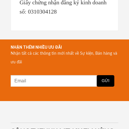
Giấy chứng nhận đăng ký kinh doanh
số: 0310304128
NHẬN THÊM NHIỀU ƯU ĐÃI
Nhận tất cả các thông tin mới nhất về Sự kiện, Bán hàng và
ưu đãi