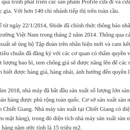
 quá trình phát triển các sản phẩm Profile cửa đi và cử
 gia. Với hơn 140 chi nhánh tiếp thị trên toàn cầu.
 từ ngày 22/1/2014, Shide đã chính thức thông báo nhã
 trường Việt Nam trong tháng 2 năm 2014. Thông qua cá
 xuất sẽ ủng hộ Tập đoàn trên nhãn hiệu mới và cam kết
 tiêu chuẩn đã đăng ký với các cơ quan có thẩm quyền va
t lượng bao bì, tem chống giả sẽ được nâng lên để các nh
n biết được hàng giả, hàng nhái, ảnh hưởng đến quyền 
ăm 2018, nhà máy đã bắt đầu sản xuất số lượng lớn sà
bán hàng được phủ rộng toàn quốc. Cơ sở sản xuất sàn 
h Chiết Giang. Nhà máy sản xuất tại Chiết Giang có di
ều mặt hàng), trong đó diện tích nhà máy sản xuất sà
t hàng năm ước tính là 15 triệu m2.