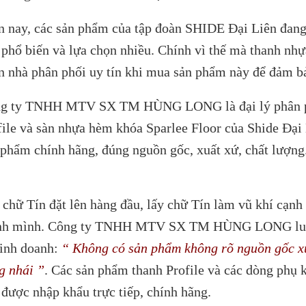
n nay, các sản phẩm của tập đoàn SHIDE Đại Liên đang
 phổ biến và lựa chọn nhiều. Chính vì thế mà thanh nhựa
n nhà phân phối uy tín khi mua sản phẩm này để đảm bả
g ty TNHH MTV SX TM HÙNG LONG là đại lý phân phố
file và sàn nhựa hèm khóa Sparlee Floor của Shide Đại 
 phẩm chính hãng, đúng nguồn gốc, xuất xứ, chất lượng
 chữ Tín đặt lên hàng đầu, lấy chữ Tín làm vũ khí cạnh
nh mình. Công ty TNHH MTV SX TM HÙNG LONG luôn ki
kinh doanh:
“ Không có sản phẩm không rõ nguồn gốc xu
g nhái ”
. Các sản phẩm thanh Profile và các dòng phụ
 được nhập khẩu trực tiếp, chính hãng.