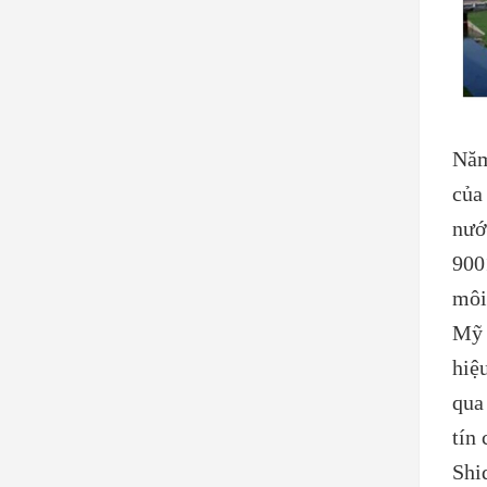
Năm
của
nướ
900
môi
Mỹ 
hiệ
qua
tín
Shi