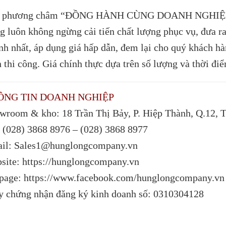
i phương châm “ĐỒNG HÀNH CÙNG DOANH NGHIỆ
g luôn không ngừng cải tiến chất lượng phục vụ, đưa r
nh nhất, áp dụng giá hấp dẫn, đem lại cho quý khách hàn
n thi công. Giá chính thực dựa trên số lượng và thời đi
ÔNG TIN DOANH NGHIỆP
wroom & kho: 18 Trần Thị Bảy, P. Hiệp Thành, Q.12,
: (028) 3868 8976 – (028) 3868 8977
il: Sales1@hunglongcompany.vn
site: https://hunglongcompany.vn
page: https://www.facebook.com/hunglongcompany.vn
y chứng nhận đăng ký kinh doanh số: 0310304128