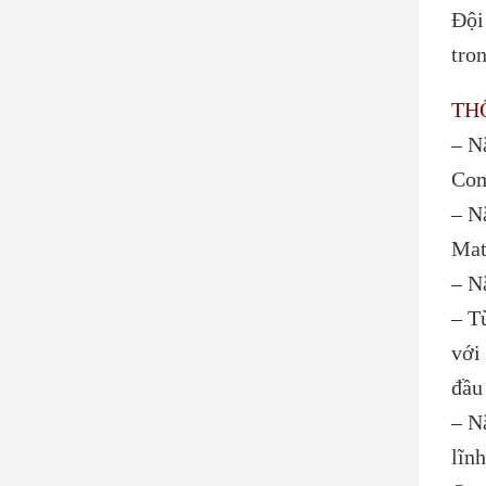
Đội
tro
TH
– N
Com
– N
Mat
– N
– T
với
đầu
– N
lĩn