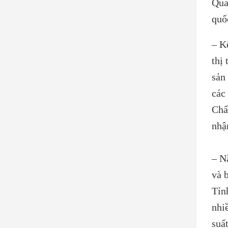
Qua
quốc
– Kể
thị
sản
các
Chấ
nhậ
– N
và 
Tỉn
nhi
suấ