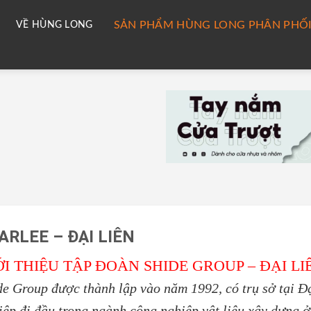
SẢN PHẨM HÙNG LONG PHÂN PHỐ
VỀ HÙNG LONG
ARLEE – ĐẠI LIÊN
ỚI THIỆU TẬP ĐOÀN SHIDE GROUP – ĐẠI LI
de Group được thành lập vào năm 1992, có trụ sở tại Đ
iệp đi đầu trong ngành công nghiệp vật liệu xây dựng 