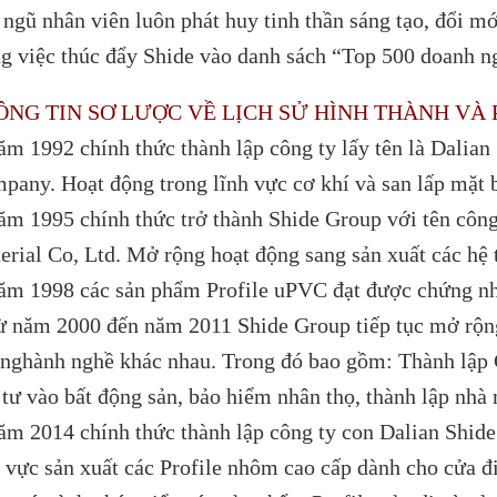
 ngũ nhân viên luôn phát huy tinh thần sáng tạo, đổi m
ng việc thúc đẩy Shide vào danh sách “Top 500 doanh ngh
ÔNG TIN SƠ LƯỢC VỀ LỊCH SỬ HÌNH THÀNH VÀ P
ăm 1992 chính thức thành lập công ty lấy tên là Dalia
pany. Hoạt động trong lĩnh vực cơ khí và san lấp mặt 
ăm 1995 chính thức trở thành Shide Group với tên công 
erial Co, Ltd. Mở rộng hoạt động sang sản xuất các hệ t
ăm 1998 các sản phẩm Profile uPVC đạt được chứng nh
ừ năm 2000 đến năm 2011 Shide Group tiếp tục mở rộng 
 nghành nghề khác nhau. Trong đó bao gồm: Thành lập 
 tư vào bất động sản, bảo hiểm nhân thọ, thành lập n
ăm 2014 chính thức thành lập công ty con Dalian Shid
h vực sản xuất các Profile nhôm cao cấp dành cho cửa đi