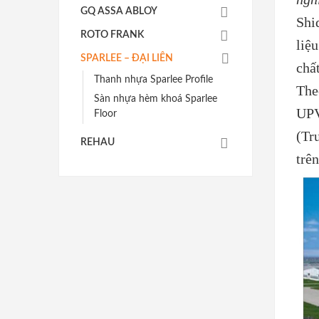
GQ ASSA ABLOY
Shi
ROTO FRANK
liệ
SPARLEE – ĐẠI LIÊN
chấ
Thanh nhựa Sparlee Profile
Theo
Sàn nhựa hèm khoá Sparlee
UPVC
Floor
(Tru
REHAU
trên