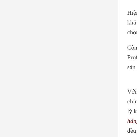
Hiệ
khá
chọ
Côn
Pro
sản
Với
chí
lý 
hàn
đều