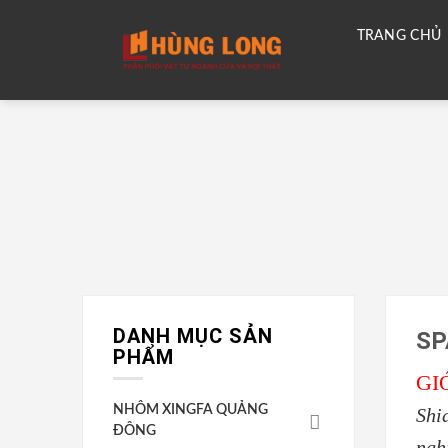
Skip
to
content
TRANG CHỦ
DANH MỤC SẢN
SP
PHẨM
GI
NHÔM XINGFA QUẢNG
Shi
ĐÔNG
ngh