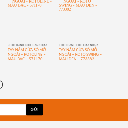
ROTO DÀNH CHO CỬA NHỰA
ROTO DÀNH CHO CỬA NHỰA
TAY NẮM CỬA SỔ MỞ
TAY NẮM CỬA SỔ MỞ
NGOÀI – ROTOLINE –
NGOÀI – ROTO SWING –
MÀU BẠC – 571170
MÀU ĐEN – 773382