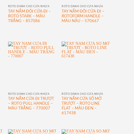
ROTO DÀNH CHO CỬA NHỰA
ROTO DÀNH CHO CỬA NHỰA
TAY NẮM ĐÔI CỬA ĐI –
TAY NẮM ĐÔI CỬA ĐI –
C
ROTO STARK – MÀU
ROTOFORM HANDLE –
TRẮNG – 857086
MÀU NÂU – 570667
ROTO DÀNH CHO CỬA NHỰA
ROTO DÀNH CHO CỬA NHỰA
T
TAY NẮM CỬA ĐI TRƯỢT
TAY NẮM CỬA SỔ MỞ
– ROTO PULL HANDLE –
TRƯỢT – ROTO LINE
MÀU TRẮNG – 770007
FLAT – MÀU ĐEN –
617438