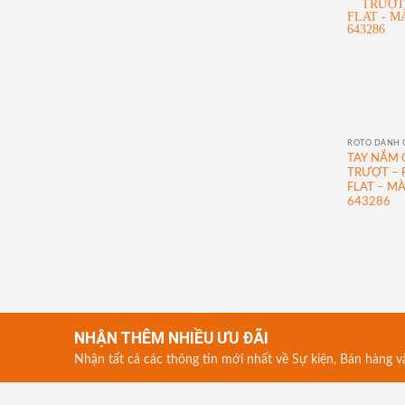
ROTO DÀNH 
TAY NẮM 
TRƯỢT – 
FLAT – M
643286
NHẬN THÊM NHIỀU ƯU ĐÃI
Nhận tất cả các thông tin mới nhất về Sự kiện, Bán hàng v