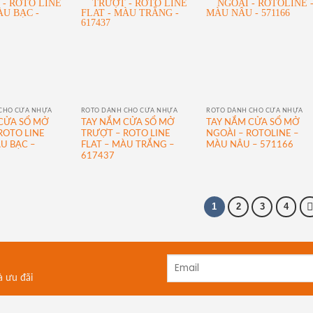
CHO CỬA NHỰA
ROTO DÀNH CHO CỬA NHỰA
ROTO DÀNH CHO CỬA NHỰA
CỬA SỔ MỞ
TAY NẮM CỬA SỔ MỞ
TAY NẮM CỬA SỔ MỞ
ROTO LINE
TRƯỢT – ROTO LINE
NGOÀI – ROTOLINE –
ÀU BẠC –
FLAT – MÀU TRẮNG –
MÀU NÂU – 571166
617437
1
2
3
4
à ưu đãi