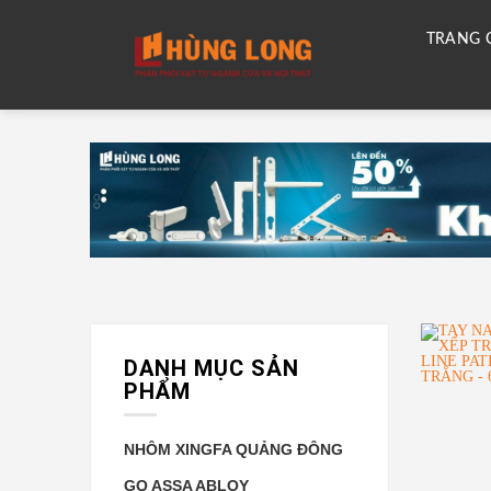
Skip
to
content
TRANG 
DANH MỤC SẢN
PHẨM
NHÔM XINGFA QUẢNG ĐÔNG
GQ ASSA ABLOY