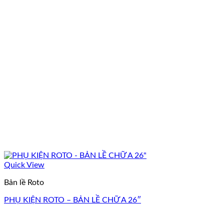
Quick View
Bản lề Roto
PHỤ KIỆN ROTO – BẢN LỀ CHỮ A 26″