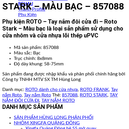
STARK – MÀU BẠC – 857088
REHAU
Thanh Profile
Phụ Kiện
Phụ kiện ROTO – Tay nắm đôi cửa đi – Roto
Stark – Màu bạc là loại sản phẩm sử dụng cho
cửa nhôm và cửa nhựa lõi thép uPVC
Mã sản phẩm: 857088
Màu sắc: Bạc
Trục chính: 8x8mm
Độ dày khung: 58-75mm
Sản phẩm đang được nhập khẩu và phân phối chính hãng bởi
Công ty TNHH MTV SX TM Hùng Long
Danh mục:
ROTO dành cho cửa nhựa
,
ROTO FRANK
,
Tay
nắm Roto
,
Tay nắm Roto
Thẻ:
857088
,
ROTO STARK
,
TAY
NẮM ĐÔI CỬA ĐI
,
TAY NẮM ROTO
DANH MỤC SẢN PHẨM
SẢN PHẨM HÙNG LONG PHÂN PHỐI
NHÔM XINGFA QUẢNG ĐÔNG
Xingfa Quảng Đông hệ 55 mở quay