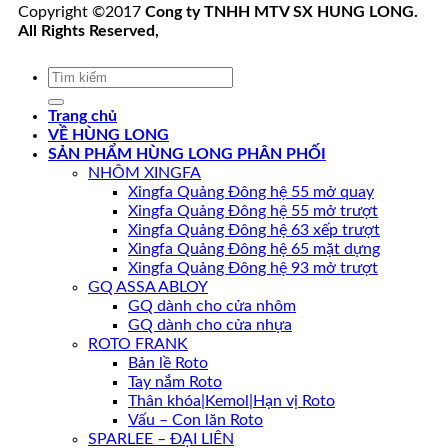
Copyright ©2017
Cong ty TNHH MTV SX HUNG LONG.
All Rights Reserved,
Tìm
kiếm:
Trang chủ
VỀ HÙNG LONG
SẢN PHẨM HÙNG LONG PHÂN PHỐI
NHÔM XINGFA
Xingfa Quảng Đông hệ 55 mở quay
Xingfa Quảng Đông hệ 55 mở trượt
Xingfa Quảng Đông hệ 63 xếp trượt
Xingfa Quảng Đông hệ 65 mặt dựng
Xingfa Quảng Đông hệ 93 mở trượt
GQ ASSA ABLOY
GQ dành cho cửa nhôm
GQ dành cho cửa nhựa
ROTO FRANK
Bản lề Roto
Tay nắm Roto
Thân khóa|Kemol|Hạn vị Roto
Vấu – Con lăn Roto
SPARLEE – ĐẠI LIÊN