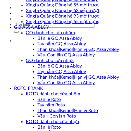
Xingfa Quảng Đông hệ 55 mở trượt
Khuyến mãi
Xingfa Quảng Đông hệ 63 xếp trượt
Liên hệ
Xingfa Quảng Đông hệ 93 mở trượt
Tin tức
Xingfa Quảng Đông hệ 65 mặt dựng
Tìm
GQ ASSA ABLOY
kiếm:
GQ dành cho cửa nhôm
Bản lề GQ Assa Abloy
Tay nắm GQ Assa Abloy
Thân khóa|Kemol|Hạn vị GQ Assa Abloy
Vấu-Con lăn GQ Assa Abloy
GQ dành cho cửa nhựa
Bản lề GQ Assa Abloy
Tay nắm GQ Assa Abloy
Thân khóa|Kemol|Hạn vị GQ Assa Abloy
Vấu-Con lăn GQ Assa Abloy
ROTO FRANK
ROTO dành cho cửa nhôm
Bản lề Roto
Tay nắm Roto
Thân khóa|Kemol|Hạn vị Roto
Vấu - Con lăn Roto
ROTO dành cho cửa nhựa
Bản lề Roto