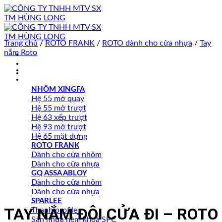
Skip
to
content
Trang chủ
/
ROTO FRANK
/
ROTO dành cho cửa nhựa
/
Tay
nắm Roto
Trang chủ
VỀ HÙNG LONG
SẢN PHẨM HÙNG LONG PHÂN PHỐI
NHÔM XINGFA
Hệ 55 mở quay
Hệ 55 mở trượt
Hệ 63 xếp trượt
Hệ 93 mở trượt
Hệ 65 mặt dựng
ROTO FRANK
Dành cho cửa nhôm
Dành cho cửa nhựa
GQ ASSA ABLOY
Dành cho cửa nhôm
Dành cho cửa nhựa
SPARLEE
TAY NẮM ĐÔI CỬA ĐI – ROTO
Thanh profile
Sàn nhựa hèm khoá SPC