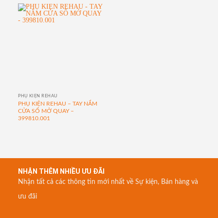
PHỤ KIỆN REHAU
PHỤ KIỆN REHAU – TAY NẮM
CỬA SỔ MỞ QUAY –
399810.001
NHẬN THÊM NHIỀU ƯU ĐÃI
Nhận tất cả các thông tin mới nhất về Sự kiện, Bán hàng và
ưu đãi