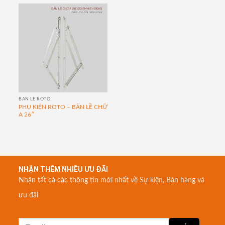
BẢN LỀ ROTO
PHỤ KIỆN ROTO – BẢN LỀ CHỮ
A 26″
NHẬN THÊM NHIỀU ƯU ĐÃI
Nhận tất cả các thông tin mới nhất về Sự kiện, Bán hàng và
ưu đãi