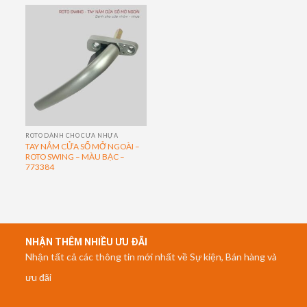
ROTO DÀNH CHO CỬA NHỰA
TAY NẮM CỬA SỔ MỞ NGOÀI –
ROTO SWING – MÀU BẠC –
773384
NHẬN THÊM NHIỀU ƯU ĐÃI
Nhận tất cả các thông tin mới nhất về Sự kiện, Bán hàng và
ưu đãi