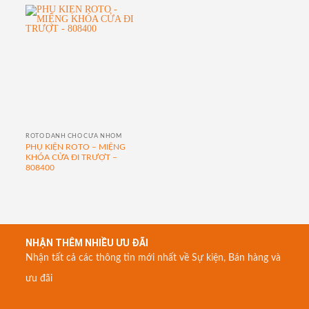
ROTO DÀNH CHO CỬA NHÔM
PHỤ KIỆN ROTO – MIỆNG
KHÓA CỬA ĐI TRƯỢT –
808400
NHẬN THÊM NHIỀU ƯU ĐÃI
Nhận tất cả các thông tin mới nhất về Sự kiện, Bán hàng và
ưu đãi