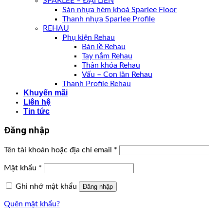
SPARLEE – ĐẠI LIÊN
Sàn nhựa hèm khoá Sparlee Floor
Thanh nhựa Sparlee Profile
REHAU
Phụ kiện Rehau
Bản lề Rehau
Tay nắm Rehau
Thân khóa Rehau
Vấu – Con lăn Rehau
Thanh Profile Rehau
Khuyến mãi
Liên hệ
Tin tức
Đăng nhập
Tên tài khoản hoặc địa chỉ email
*
Mật khẩu
*
Ghi nhớ mật khẩu
Đăng nhập
Quên mật khẩu?