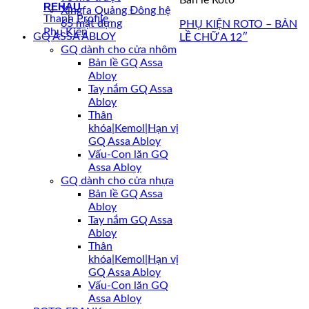
Bản lề Roto
REHAU
Xingfa Quảng Đông hệ
Thanh Profile
65 mặt dựng
PHỤ KIỆN ROTO – BẢN
Phụ Kiện
GQ ASSA ABLOY
LỀ CHỮ A 12″
GQ dành cho cửa nhôm
Bản lề GQ Assa
Abloy
Tay nắm GQ Assa
Abloy
Thân
khóa|Kemol|Hạn vị
GQ Assa Abloy
Vấu-Con lăn GQ
Assa Abloy
GQ dành cho cửa nhựa
Bản lề GQ Assa
Abloy
Tay nắm GQ Assa
Abloy
Thân
khóa|Kemol|Hạn vị
GQ Assa Abloy
Vấu-Con lăn GQ
Assa Abloy