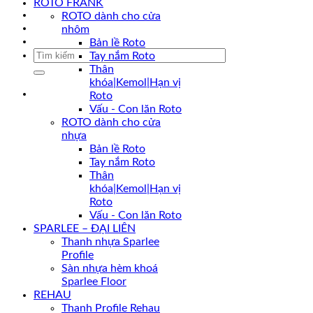
ROTO FRANK
Khuyến mãi
ROTO dành cho cửa
Liên hệ
nhôm
Tin tức
Bản lề Roto
Tìm
Tay nắm Roto
kiếm:
Thân
khóa|Kemol|Hạn vị
Roto
Vấu - Con lăn Roto
ROTO dành cho cửa
nhựa
Bản lề Roto
Tay nắm Roto
Thân
khóa|Kemol|Hạn vị
Roto
Vấu - Con lăn Roto
SPARLEE – ĐẠI LIÊN
Thanh nhựa Sparlee
Profile
Sàn nhựa hèm khoá
Sparlee Floor
REHAU
Thanh Profile Rehau