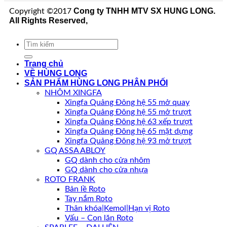
Cong ty TNHH MTV SX HUNG LONG.
Copyright ©2017
All Rights Reserved,
Tìm
kiếm:
Trang chủ
VỀ HÙNG LONG
SẢN PHẨM HÙNG LONG PHÂN PHỐI
NHÔM XINGFA
Xingfa Quảng Đông hệ 55 mở quay
Xingfa Quảng Đông hệ 55 mở trượt
Xingfa Quảng Đông hệ 63 xếp trượt
Xingfa Quảng Đông hệ 65 mặt dựng
Xingfa Quảng Đông hệ 93 mở trượt
GQ ASSA ABLOY
GQ dành cho cửa nhôm
GQ dành cho cửa nhựa
ROTO FRANK
Bản lề Roto
Tay nắm Roto
Thân khóa|Kemol|Hạn vị Roto
Vấu – Con lăn Roto