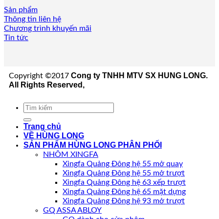
Sản phẩm
Thông tin liên hệ
Chương trình khuyến mãi
Tin tức
Cong ty TNHH MTV SX HUNG LONG.
Copyright ©2017
All Rights Reserved,
Tìm
kiếm:
Trang chủ
VỀ HÙNG LONG
SẢN PHẨM HÙNG LONG PHÂN PHỐI
NHÔM XINGFA
Xingfa Quảng Đông hệ 55 mở quay
Xingfa Quảng Đông hệ 55 mở trượt
Xingfa Quảng Đông hệ 63 xếp trượt
Xingfa Quảng Đông hệ 65 mặt dựng
Xingfa Quảng Đông hệ 93 mở trượt
GQ ASSA ABLOY