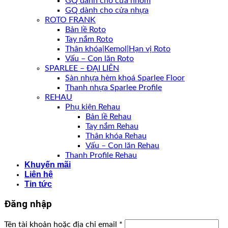
GQ dành cho cửa nhôm
GQ dành cho cửa nhựa
ROTO FRANK
Bản lề Roto
Tay nắm Roto
Thân khóa|Kemol|Hạn vị Roto
Vấu – Con lăn Roto
SPARLEE – ĐẠI LIÊN
Sàn nhựa hèm khoá Sparlee Floor
Thanh nhựa Sparlee Profile
REHAU
Phụ kiện Rehau
Bản lề Rehau
Tay nắm Rehau
Thân khóa Rehau
Vấu – Con lăn Rehau
Thanh Profile Rehau
Khuyến mãi
Liên hệ
Tin tức
Đăng nhập
Tên tài khoản hoặc địa chỉ email
*