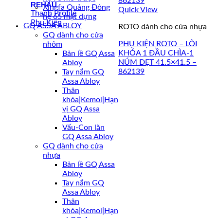
REHAU
Xingfa Quảng Đông
Quick View
Thanh Profile
hệ 65 mặt dựng
Phụ Kiện
GQ ASSA ABLOY
ROTO dành cho cửa nhựa
GQ dành cho cửa
PHỤ KIỆN ROTO – LÕI
nhôm
KHÓA 1 ĐẦU CHÌA-1
Bản lề GQ Assa
NÚM DẸT 41.5×41.5 –
Abloy
862139
Tay nắm GQ
Assa Abloy
Thân
khóa|Kemol|Hạn
vị GQ Assa
Abloy
Vấu-Con lăn
GQ Assa Abloy
GQ dành cho cửa
nhựa
Bản lề GQ Assa
Abloy
Tay nắm GQ
Assa Abloy
Thân
khóa|Kemol|Hạn