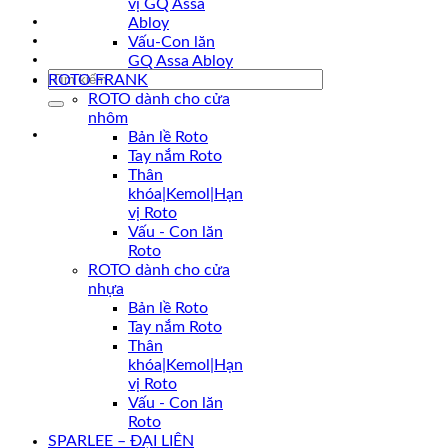
vị GQ Assa
Khuyến mãi
Abloy
Liên hệ
Vấu-Con lăn
Tin tức
GQ Assa Abloy
Tìm
ROTO FRANK
kiếm:
ROTO dành cho cửa
nhôm
Bản lề Roto
Tay nắm Roto
Thân
khóa|Kemol|Hạn
vị Roto
Vấu - Con lăn
Roto
ROTO dành cho cửa
nhựa
Bản lề Roto
Tay nắm Roto
Thân
khóa|Kemol|Hạn
vị Roto
Vấu - Con lăn
Roto
SPARLEE – ĐẠI LIÊN