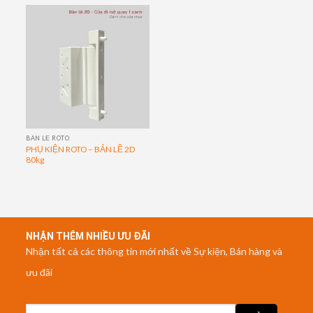
BẢN LỀ ROTO
PHỤ KIỆN ROTO – BẢN LỀ 2D
80kg
NHẬN THÊM NHIỀU ƯU ĐÃI
Nhận tất cả các thông tin mới nhất về Sự kiện, Bán hàng và
ưu đãi