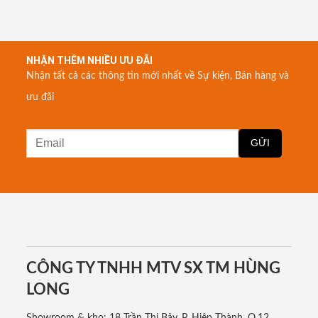
NHẬN THÊM NHIỀU ƯU ĐÃI
Nhận tất cả các thông tin mới nhất về Sự kiện, Bán hàng và
ưu đãi
CÔNG TY TNHH MTV SX TM HÙNG
LONG