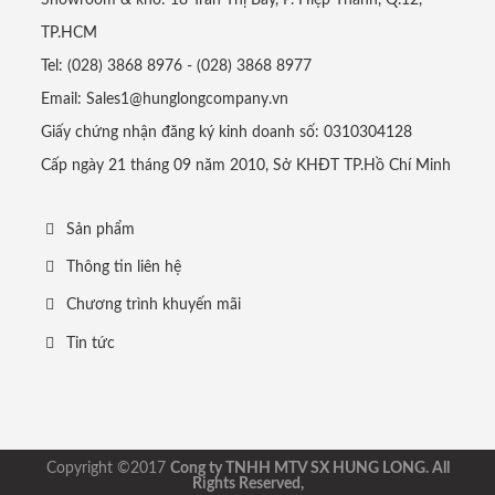
Showroom & kho: 18 Trần Thị Bảy, P. Hiệp Thành, Q.12,
TP.HCM
Tel: (028) 3868 8976 - (028) 3868 8977
Email: Sales1@hunglongcompany.vn
Giấy chứng nhận đăng ký kinh doanh số: 0310304128
Cấp ngày 21 tháng 09 năm 2010, Sở KHĐT TP.Hồ Chí Minh
Sản phẩm
Thông tin liên hệ
Chương trình khuyến mãi
Tin tức
Copyright ©2017
Cong ty TNHH MTV SX HUNG LONG. All
Rights Reserved,