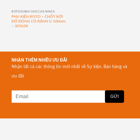
ROTO DÀNH CHO CỬA NHỰA
PHỤ KIỆN ROTO – CHỐT RỜI
ĐỐ ĐỘNG CÓ RÃNH U 100mm
– 305638
NHẬN THÊM NHIỀU ƯU ĐÃI
Nhận tất cả các thông tin mới nhất về Sự kiện, Bán hàng và
ưu đãi