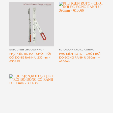
ROTO DÀNH CHO CỬA NHỰA
ROTO DÀNH CHO CỬA NHỰA
PHỤ KIỆN ROTO – CHỐT RỜI
PHỤ KIỆN ROTO – CHỐT RỜI
ĐỐ ĐỘNG RÃNH U 235mm –
ĐỐ ĐỘNG RÃNH U 390mm –
633419
618666