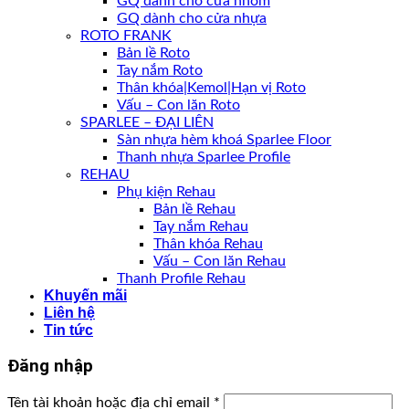
GQ dành cho cửa nhôm
GQ dành cho cửa nhựa
ROTO FRANK
Bản lề Roto
Tay nắm Roto
Thân khóa|Kemol|Hạn vị Roto
Vấu – Con lăn Roto
SPARLEE – ĐẠI LIÊN
Sàn nhựa hèm khoá Sparlee Floor
Thanh nhựa Sparlee Profile
REHAU
Phụ kiện Rehau
Bản lề Rehau
Tay nắm Rehau
Thân khóa Rehau
Vấu – Con lăn Rehau
Thanh Profile Rehau
Khuyến mãi
Liên hệ
Tin tức
Đăng nhập
Tên tài khoản hoặc địa chỉ email
*