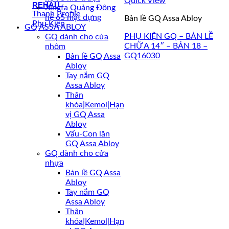
Quick View
REHAU
Xingfa Quảng Đông
Thanh Profile
hệ 65 mặt dựng
Bản lề GQ Assa Abloy
Phụ Kiện
GQ ASSA ABLOY
PHỤ KIỆN GQ – BẢN LỀ
GQ dành cho cửa
CHỮ A 14″ – BẢN 18 –
nhôm
GQ16030
Bản lề GQ Assa
Abloy
Tay nắm GQ
Assa Abloy
Thân
khóa|Kemol|Hạn
vị GQ Assa
Abloy
Vấu-Con lăn
GQ Assa Abloy
GQ dành cho cửa
nhựa
Bản lề GQ Assa
Abloy
Tay nắm GQ
Assa Abloy
Thân
khóa|Kemol|Hạn