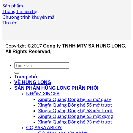
Sản phẩm
Thông tin liên hệ
Chương trình khuyến mãi
Tin tức
Cong ty TNHH MTV SX HUNG LONG.
Copyright ©2017
All Rights Reserved,
Tìm
kiếm:
Trang chủ
VỀ HÙNG LONG
SẢN PHẨM HÙNG LONG PHÂN PHỐI
NHÔM XINGFA
Xingfa Quảng Đông hệ 55 mở quay
Xingfa Quảng Đông hệ 55 mở trượt
Xingfa Quảng Đông hệ 63 xếp trượt
Xingfa Quảng Đông hệ 65 mặt dựng
Xingfa Quảng Đông hệ 93 mở trượt
GQ ASSA ABLOY