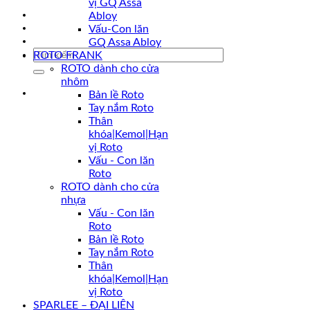
vị GQ Assa
Khuyến mãi
Abloy
Liên hệ
Vấu-Con lăn
Tin tức
GQ Assa Abloy
Tìm
ROTO FRANK
kiếm:
ROTO dành cho cửa
nhôm
Bản lề Roto
Tay nắm Roto
Thân
khóa|Kemol|Hạn
vị Roto
Vấu - Con lăn
Roto
ROTO dành cho cửa
nhựa
Vấu - Con lăn
Roto
Bản lề Roto
Tay nắm Roto
Thân
khóa|Kemol|Hạn
vị Roto
SPARLEE – ĐẠI LIÊN