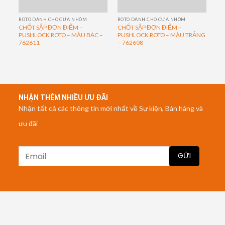
ROTO DÀNH CHO CỬA NHÔM
ROTO DÀNH CHO CỬA NHÔM
CHỐT SẬP ĐƠN ĐIỂM –
CHỐT SẬP ĐƠN ĐIỂM –
PUSHLOCK ROTO – MÀU BẠC –
PUSHLOCK ROTO – MÀU TRẮNG
762611
– 762608
NHẬN THÊM NHIỀU ƯU ĐÃI
Nhận tất cả các thông tin mới nhất về Sự kiện, Bán hàng và
ưu đãi