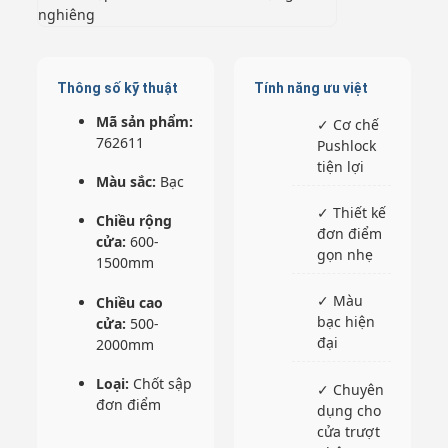
Thông số kỹ thuật
Tính năng ưu việt
Mã sản phẩm:
✓ Cơ chế
762611
Pushlock
tiện lợi
Màu sắc:
Bạc
✓ Thiết kế
Chiều rộng
đơn điểm
cửa:
600-
gọn nhẹ
1500mm
✓ Màu
Chiều cao
bạc hiện
cửa:
500-
đại
2000mm
Loại:
Chốt sập
✓ Chuyên
đơn điểm
dụng cho
cửa trượt