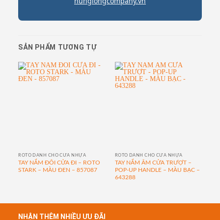
hunglongcompany.vn
SẢN PHẨM TƯƠNG TỰ
ROTO DÀNH CHO CỬA NHỰA
ROTO DÀNH CHO CỬA NHỰA
BẢN
TAY NẮM ĐÔI CỬA ĐI – ROTO
TAY NẮM ÂM CỬA TRƯỢT –
PH
STARK – MÀU ĐEN – 857087
POP-UP HANDLE – MÀU BẠC –
CỬA
643288
NHẬN THÊM NHIỀU ƯU ĐÃI