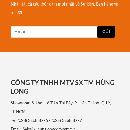
Nhận tất cả các thông tin mới nhất về Sự kiện, Bán hàng và
ưu đãi
CÔNG TY TNHH MTV SX TM HÙNG
LONG
Showroom & kho: 18 Trần Thị Bảy, P. Hiệp Thành, Q.12,
TP.HCM
Tel: (028) 3868 8976 - (028) 3868 8977
Email: Sales1@hunglongcompany.vn