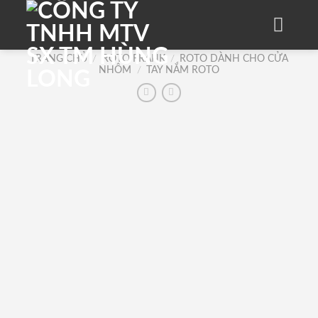
Skip
to
content
TRANG CHỦ
/
ROTO FRANK
/
ROTO DÀNH CHO CỬA
NHÔM
/
TAY NẮM ROTO