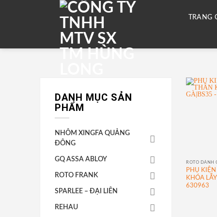
Skip
to
content
TRANG 
DANH MỤC SẢN
PHẨM
NHÔM XINGFA QUẢNG
ĐÔNG
GQ ASSA ABLOY
ROTO DÀNH 
PHỤ KIỆN
ROTO FRANK
KHÓA LẪY
630963
SPARLEE – ĐẠI LIÊN
REHAU