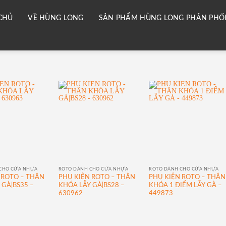
CHỦ
VỀ HÙNG LONG
SẢN PHẨM HÙNG LONG PHÂN PHỐ
CHO CỬA NHỰA
ROTO DÀNH CHO CỬA NHỰA
ROTO DÀNH CHO CỬA NHỰA
 ROTO – THÂN
PHỤ KIỆN ROTO – THÂN
PHỤ KIỆN ROTO – THÂN
 GÀ|BS35 –
KHÓA LẪY GÀ|BS28 –
KHÓA 1 ĐIỂM LẪY GÀ –
630962
449873