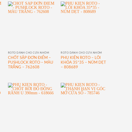
ROTO DÀNH CHO CỬA NHÔM
ROTO DÀNH CHO CỬA NHÔM
CHỐT SẬP ĐƠN ĐIỂM –
PHỤ KIỆN ROTO – LÕI
U
PUSHLOCK ROTO – MÀU
KHÓA 35*35 – NÚM DẸT
TRẮNG – 762608
– 808689