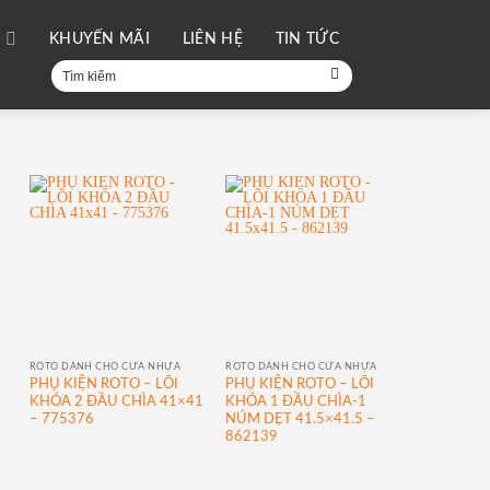
I
KHUYẾN MÃI
LIÊN HỆ
TIN TỨC
Tìm
kiếm:
ROTO DÀNH CHO CỬA NHỰA
ROTO DÀNH CHO CỬA NHỰA
PHỤ KIỆN ROTO – LÕI
PHỤ KIỆN ROTO – LÕI
KHÓA 2 ĐẦU CHÌA 41×41
KHÓA 1 ĐẦU CHÌA-1
– 775376
NÚM DẸT 41.5×41.5 –
862139