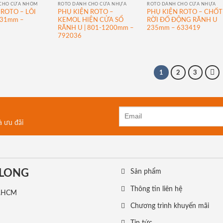
CHO CỬA NHÔM
ROTO DÀNH CHO CỬA NHỰA
ROTO DÀNH CHO CỬA NHỰA
 ROTO – LÕI
PHỤ KIỆN ROTO –
PHỤ KIỆN ROTO – CHỐT
*31mm –
KEMOL HIỆN CỬA SỔ
RỜI ĐỐ ĐỘNG RÃNH U
RÃNH U | 801-1200mm –
235mm – 633419
792036
1
2
3
à ưu đãi
 LONG
Sản phẩm
Thông tin liên hệ
TP.HCM
Chương trình khuyến mãi