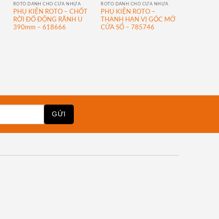
ROTO DÀNH CHO CỬA NHỰA
ROTO DÀNH CHO CỬA NHỰA
PHỤ KIỆN ROTO – CHỐT
PHỤ KIỆN ROTO –
RỜI ĐỐ ĐỘNG RÃNH U
THANH HẠN VỊ GÓC MỞ
390mm – 618666
CỬA SỔ – 785746