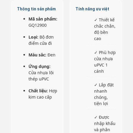
Thông tin sản phẩm
Tính năng ưu việt
Mã sản phẩm:
✓ Thiết kế
GQ12900
chắc chắn,
độ bền
Loại:
Bộ đơn
cao
điểm cửa đi
✓ Phù hợp
Màu sắc:
Đen
cửa nhựa
uPVC 1
Ứng dụng:
cánh
Cửa nhựa lõi
thép uPVC
✓ Lắp đặt
Chất liệu:
Hợp
nhanh
kim cao cấp
chóng,
tiện lợi
✓ Được
nhập khẩu
và phân