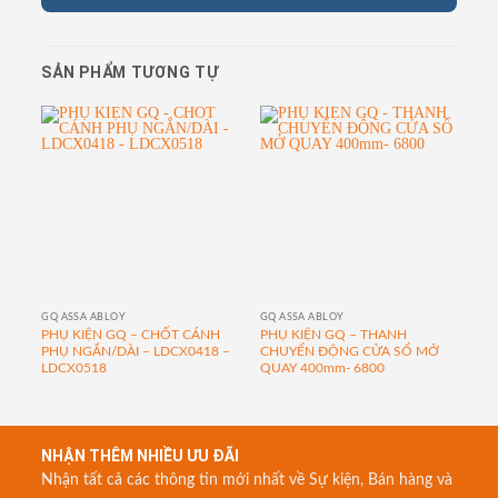
SẢN PHẨM TƯƠNG TỰ
GQ ASSA ABLOY
GQ ASSA ABLOY
GQ 
PHỤ KIỆN GQ – CHỐT CÁNH
PHỤ KIỆN GQ – THANH
PH
PHỤ NGẮN/DÀI – LDCX0418 –
CHUYỂN ĐỘNG CỬA SỔ MỞ
– 
LDCX0518
QUAY 400mm- 6800
NHẬN THÊM NHIỀU ƯU ĐÃI
Nhận tất cả các thông tin mới nhất về Sự kiện, Bán hàng và