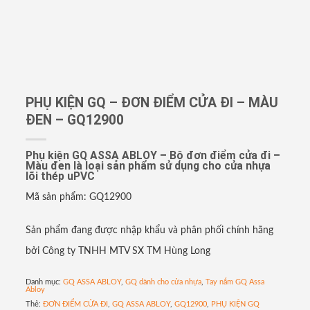
PHỤ KIỆN GQ – ĐƠN ĐIỂM CỬA ĐI – MÀU
ĐEN – GQ12900
Phụ kiện GQ ASSA ABLOY – Bộ đơn điểm cửa đi –
Màu đen là loại sản phẩm sử dụng cho cửa nhựa
lõi thép uPVC
Mã sản phẩm: GQ12900
Sản phẩm đang được nhập khẩu và phân phối chính hãng
bởi Công ty TNHH MTV SX TM Hùng Long
Danh mục:
GQ ASSA ABLOY
,
GQ dành cho cửa nhựa
,
Tay nắm GQ Assa
Abloy
Thẻ:
ĐƠN ĐIỂM CỬA ĐI
,
GQ ASSA ABLOY
,
GQ12900
,
PHỤ KIỆN GQ