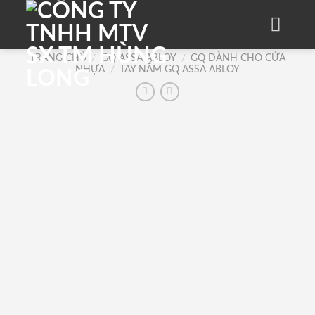
Skip
to
content
TRANG CHỦ
/
GQ ASSA ABLOY
/
GQ DÀNH CHO CỬA
NHỰA
/
TAY NẮM GQ ASSA ABLOY